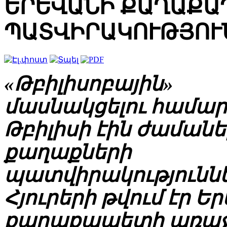
ԵՐԵՎԱՆԻ ՔԱՂԱՔԱ
ՊԱՏՎԻՐԱԿՈՒԹՅՈՒ
«Թբիլիսոբային»
մասնակցելու համար
Թբիլիսի էին ժամանել
քաղաքների
պատվիրակություննե
Հյուրերի թվում էր Ե
քաղաքապետի առաջ