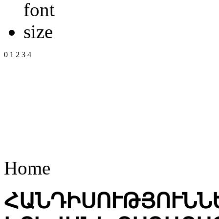
0
1
2
3
4
Home
ՀԱՆԴԻՍՈՒԹՅՈՒՆՆ