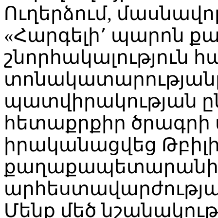
Ուղերձում, մասնավո
«Հարգելի՚ պարոն ք
շնորհակալություն հ
տոնակատարությանը
պատվիրակության ըն
հետաքրքիր ծրագրի 
իրականացվեց Թբիլ
քաղաքապետարանի
արհեստավարժության
Մենք մեծ նշանակութ