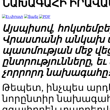
ՆԱԽԱԳԱՀԻ ԻՐԱՎԱ
Այսպիսով, հոկտեմբե
Վրաստանի անկախ 
պատմության մեջ վ
ընտրությունները, եւ
չորրորդ նախագահը
Թեպետ, ինչպես արդե
նորընտիր նախագահ
զգալիորեն տարբերվ