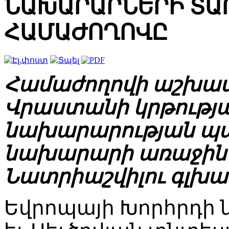
ՆԱԽԱՐԱՐՆԵՐԻ ՏԱ
ՀԱՄԱԺՈՂՈՎԸ
Համաժողովի աշխա
Վրաստանի կրթությա
նախարարության պա
նախարարի առաջին 
Նատրիաշվիլու գլխա
Եվրոպայի Խորհրդի