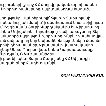
ությունների շուրջ ՀՀ ժողովրդական արտիստներ
ի կոլորիտ համարվող, սպիտակ չոխա հագած,
րությունը՝ Սակրեբուլոյի՝ Գլախո Զաքարյանի
ակամության մասին՝ ի գնահատում նրա թբիլիսյան
մ ՀՀ դեսպան Յուրի Վարդանյանին եւ Վիրահայոց
սմինա Մդիվանին։ Վիրահայոց թեմի առաջնորդ Տեր
ագործակցությունը, որի արդյունքն էր նաեւ տվյալ
ունն ամրագրող նոր նախաձեռնությունների մասին։
ատրոնի դերասաններ, Վրաստանի վաստակավոր
իչներ Աննա Պողոսովան, Նինա Կարապետյանը,
.Մկրտչյան, Ռ.Կաշավանիձե¤։
ի բաժնի պետ Տարոն Շագոյանը ՀՀ Սփյուռքի
ագահ Ենոք Թադեւոսյանին։
ՋՈՒԼԻԵՏԱ ԲԱԴԱԼՅԱՆ
>