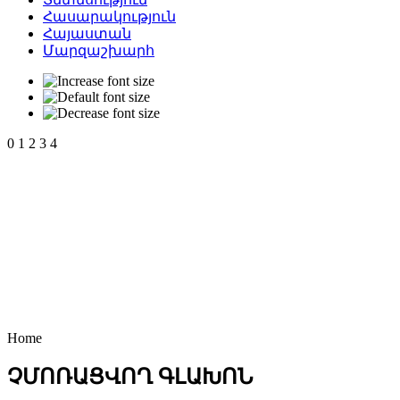
Հասարակություն
Հայաստան
Մարզաշխարհ
0
1
2
3
4
Home
ՉՄՈՌԱՑՎՈՂ ԳԼԱԽՈՆ