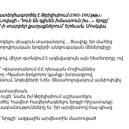
ղծագործել է Թբիլիսիում (1905-1992թթ.)։
յի «Դուն են գլխեն իմաստուն իս…» երգը՝
Մ֊ի տարբեր քաղաքներում՝ Երեւան, Մոսկվա,
երգելու փայլուն տաղանդով… Ցավոք, իր մահից
 ժողովրդական երգերի անզուգական մեներգիչը։
վ, միշտ գտնվում է ազնվագույն այն հետնորդը, ով
մ՝ Վրաստանում ՀՀ դեսպան Հովհաննես
ող «Գլախո-երկրորդ կյանք» խորագրով
ւմ, նոյեմբերի 9-ին։ Տեսահոլովակում ամփոփվել
ի պատասխան.
 գուցե՝ նաեւ իմ Թբիլիսիում աշխատելու
ծել՝ հավետ հավերժացնելու երգչի հիշատակը։
նաբանությունները եւ՝ իր արվեստով հայ֊վրաց
երգչի՝ ազգային արվեստին մատուցած