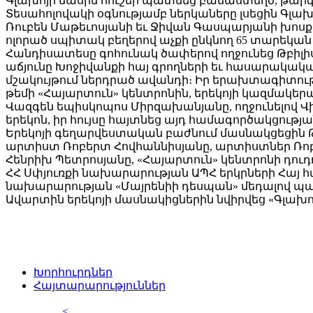
Գլախոյի մասին հուշեր պատմեց բանաստեղծ, թար
Տեսահոլովակի օգնությամբ ներկաները լսեցին Գլ
Ռուբեն Մաթեւոսյանի եւ Ջիվան Գասպարյանի խոսքը
ոլորած սպիտակ բեղերով աչքի ընկնող 65 տարեկան
Հանդիսատեսը գոհունակ ծափերով ողջունեց Թբիլիսի
աճյունը Խոջիվանքի հայ գրողների եւ հասարակակ
մշակույթում ներդրած ավանդի։ Իր երախտագիտութ
թեմի «Հայարտուն» կենտրոնին, երեկոյի կազմակեր
Վազգեն եպիսկոպոս Միրզախանյանը, ողջունելով Վի
երեկոն, իր հույսը հայտնեց այդ համագործակցութ
Երեկոյի գեղարվեստական բաժնում մասնակցեցին
արտիստ Ռոբերտ Հովհաննիսյանը, արտիստներ Ռոբե
Հենրիխ Պետրոսյանը, «Հայարտուն» կենտրոնի դուդո
ՀՀ Սփյուռքի նախարարության ԱՊՀ երկրների Հայ 
նախարարության «Մայրենիի դեսպան» մեդալով պ
Ավարտին երեկոյի մասնակիցներին նվիրվեց «Գլախո
Խորհուրդներ
Հայտարարություններ
<