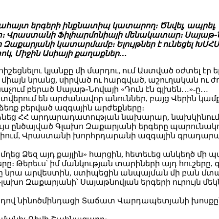
ահայտ երգերի ինքնատիպ կատարող։ Ծնվել, ապրել, ստե
րաստանի Ֆիլհարմոնիայի մենակատար։ Սայաթ֊Նովա
խո Զաքարյանի կատարմամբ։ Ելույթներ է ունեցել ԽՍՀ
տոկ, Միջին Ասիայի քաղաքներ…
շեցնելու կյանքը մի մարդու, ում Աստված օժտել էր 
ոչ միայն նրանց, սիրված ու հարգված, աշուղական ու
անաչում բերած Սայաթ֊Նովայի «Դուն էն գլխեն…»-ը…
տվերում են արժանավոր անուններ, բայց Վերին կամքո
ձեռք բերված ազգային արժեքները։
տանձնեց ՀՀ արդարադատության նախարար, նախկինու
ւյս ընծայված Գլախո Զաքարյանի երգերը պարունակ
իում, Վրաստանի խորհրդարանի ազգային գրադարանո
ը մղեց Ձեզ այդ քայլին» հարցին, հետեւեց անկեղծ մ
րգերը։ Թերեւս՝ իմ մանկության տարիների այդ հուշերը,
նը նրա արվեստին, ստիպեցին անպայման մի բան մտա
Գլախո Զաքարյանի՝ Սայաթնովյան երգերի ուրույն մեկ
դով նինոծմինդացի Տաճատ Վարդապետյանի խոսքը՝ 