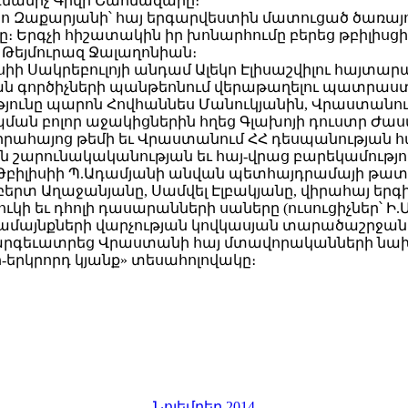
գմանիչ Գիվի Շահնազարը։
ախո Զաքարյանի՝ հայ երգարվեստին մատուցած ծառայ
։ Երգչի հիշատակին իր խոնարհումը բերեց թբիլիսց
 Թեյմուրազ Ջալաղոնիան։
ի Սակրեբուլոյի անդամ Ալեկո Էլիսաշվիլու հայտարա
ան գործիչների պանթեոնում վերաթաղելու պատրաստ
յունը պարոն Հովհաննես Մանուկյանին, Վրաստանու
պման բոլոր աջակիցներին հղեց Գլախոյի դուստր Ժա
րահայոց թեմի եւ Վրաստանում ՀՀ դեսպանության համ
յան շարունակականության եւ հայ-վրաց բարեկամությ
 Թբիլիսիի Պ.Ադամյանի անվան պետհայդրամայի թ
րտ Աղաջանյանը, Սամվել Էլբակյանը, վիրահայ երգ
ւկի եւ դհոլի դասարանների սաները (ուսուցիչներ՝ Ի
համայնքների վարչության կովկասյան տարածաշրջան
արգեւատրեց Վրաստանի հայ մտավորականների նախ
-երկրորդ կյանք» տեսահոլովակը։
Նոյեմբեր 2014