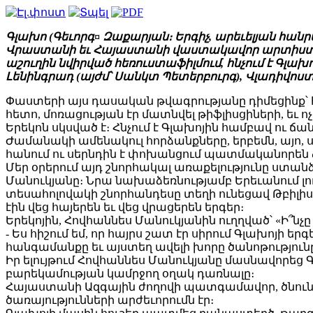
Գլախո (Գեւորգ¤ Զաքարյան։ Երգիչ, արեւելյան հանր
Վրաստանի եւ Հայաստանի վաստակավոր արտիստ։ Վ
աշուղին նվիրված հեռուստաֆիլմում, հնչում է Գլա
Լենինգրադ (այժմ՝ Սանկտ Պետերբուրգ), Վլադիվոս
Փաստերի այս դասական թվագրությանը դիմեցինք՝ հի
հետո, մոռացության էր մատնվել թիֆլիսցիների, եւ 
Երեկոն սկսված է։ Հնչում է Գլախոյին համբավ ու ճ
Ժամանակի ամենակուլ հորձանքները, երբեմն, այո, ս
հանում ու սերնդին է փոխանցում պատմականորեն 
Մեր օրերում այդ շնորհակալ առաքելությունը ս
Մանուկյանը։ Նրա նախաձեռնությամբ Երեւանում լո
տեսահոլովակի շնորհանդեսը տեղի ունեցավ Թբիլիս
էին վեց հայերեն եւ վեց վրացերեն երգեր։
Երեկոյին, Հովհաննես Մանուկյանին ուղղված՝ «Ի՞նչ
- Ես հիշում եմ, որ հայրս շատ էր սիրում Գլախոյի ե
հանգամանքը եւ այստեղ ավելի խորը ծանոթությու
Իր ելույթում Հովհաննես Մանուկյանը մասնավորեց 
բարեկամության կամրջող օղակ դառնալը։
Հայաստանի Ազգային ժողովի պատգամավոր, ծնուն
ծառայությունների արժեւորումն էր։